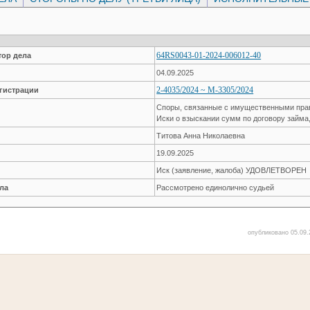
64RS0043-01-2024-006012-40
ор дела
04.09.2025
2-4035/2024 ~ М-3305/2024
гистрации
Споры, связанные с имущественными пр
Иски о взыскании сумм по договору займа
Титова Анна Николаевна
19.09.2025
Иск (заявление, жалоба) УДОВЛЕТВОРЕН
ла
Рассмотрено единолично судьей
опубликовано 05.09.